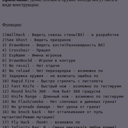
виде конструкции:
Функции:
1)WallHack - Видеть сквозь стены(ВХ) - в разработке
2)See Ghost - Видеть призраков
3) DrawnBone - Видеть кости(Разновидность ВХ)
4) Crosshair - Прицел
5) EspName - Имена игроков
6) DrawnBox3d - Игроки в контуре
7) No recoil - Нет отдачи
8) No reload - Нет перезарядки - возможно по
9) Задержка оружия - не включать ошибка по
10) Rapid Fire - Быстро стрелять с пистолета
11) Fast Knife - Быстрый нож - возможно по тестируем
12) Round knife 360 - Нож бьёт 360 градусов
13) Knife Range - Длинный нож - возможно по тестируем
14) No Flash/smoke - Нет слеповых и дымовых гранат
15) No grenade damage - Нет урона от гранат
16) No knock back - Нет отталкивания от пуль
мутантом(Режим мутации)
17) Fly Hack - Полёт - возможно по
18) Infinity Bag: В - Смена рюкзака(в любое время)