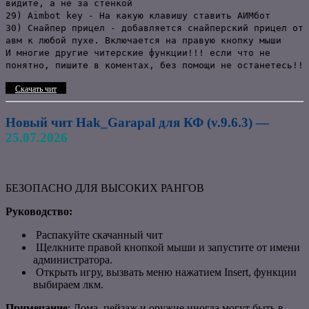
видите, а не за стенкой
29) Aimbot key - На какую клавишу ставить АИМбот
30) Снайпер прицел - добавляется снайперский прицел от
авм к любой пухе. Включается на правую кнопку мыши
И многие другие читерские функции!!! если что не
понятно, пишите в коментах, без помощи не останетесь!!
Скачать чит
Новый чит Hak_Garapal для КФ (v.9.6.3) —
25.07.2026
БЕЗОПАСНО ДЛЯ ВЫСОКИХ РАНГОВ
Руководство:
Распакуйте скачанный чит
Щелкните правой кнопкой мыши и запустите от имени
администратора.
Открыть игру, вызвать меню нажатием
Insert, функции
выбираем лкм.
Примечание
: Дома, пейзаж и оружие иногда могут быть в