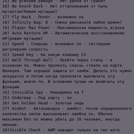
15) No grenade damage - Нет урона от гранат
16) No knock back - Нет отталкивания от пуль
мутантом(Режим мутации)
17) Fly Hack - Полёт - возможно по
18) Infinity Bag: В - Смена рюкзака(в любое время)
19) Player Max Power - Максимальная мощность игрока
20) Auto Restore HP - Автоматическое восстановление
HP(режим мутации)
21) Speed - Спидхак - возможно по - тестируем
регулируем скорость
22) Speed Key - На какую клавишу СХ
23) Walk Through Wall - Пройти через стену - в
основном по. Можно пролезть сквозь стекло на карте
Венеция. Там хорошая защита от зомби. Делать это нужно
аккуратно и потом когда пролезете выключить эту
функцию, иначе по. В основном лучше не включать эту
функцию
24) Invisible Spy - Невидимка на f
25) Undermap - Под карту - по
26) Get Golden Head - Золотые хеды
27) Aimbot - Автонаводка - аимбот. после определенного
количества килов выскакивает ошибка по. Обычно
максимум без по можно убить до 10 человек, иногда
меньше.
28)Visible Check - АИМ наводит только на тех кого