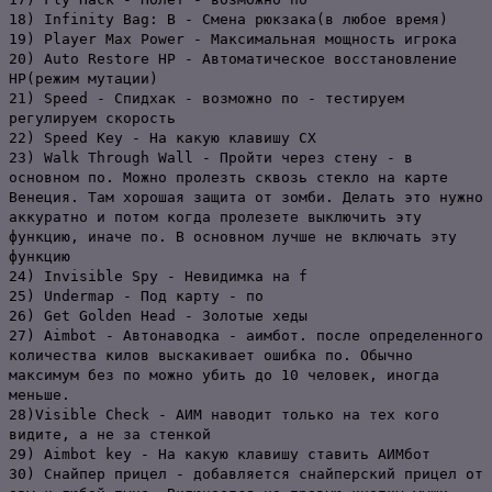
18) Infinity Bag: В - Смена рюкзака(в любое время)
19) Player Max Power - Максимальная мощность игрока
20) Auto Restore HP - Автоматическое восстановление
HP(режим мутации)
21) Speed - Спидхак - возможно по - тестируем
регулируем скорость
22) Speed Key - На какую клавишу СХ
23) Walk Through Wall - Пройти через стену - в
основном по. Можно пролезть сквозь стекло на карте
Венеция. Там хорошая защита от зомби. Делать это нужно
аккуратно и потом когда пролезете выключить эту
функцию, иначе по. В основном лучше не включать эту
функцию
24) Invisible Spy - Невидимка на f
25) Undermap - Под карту - по
26) Get Golden Head - Золотые хеды
27) Aimbot - Автонаводка - аимбот. после определенного
количества килов выскакивает ошибка по. Обычно
максимум без по можно убить до 10 человек, иногда
меньше.
28)Visible Check - АИМ наводит только на тех кого
видите, а не за стенкой
29) Aimbot key - На какую клавишу ставить АИМбот
30) Снайпер прицел - добавляется снайперский прицел от