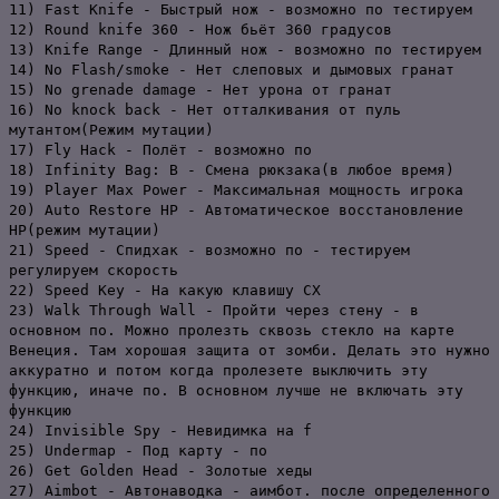
11) Fast Knife - Быстрый нож - возможно по тестируем
12) Round knife 360 - Нож бьёт 360 градусов
13) Knife Range - Длинный нож - возможно по тестируем
14) No Flash/smoke - Нет слеповых и дымовых гранат
15) No grenade damage - Нет урона от гранат
16) No knock back - Нет отталкивания от пуль
мутантом(Режим мутации)
17) Fly Hack - Полёт - возможно по
18) Infinity Bag: В - Смена рюкзака(в любое время)
19) Player Max Power - Максимальная мощность игрока
20) Auto Restore HP - Автоматическое восстановление
HP(режим мутации)
21) Speed - Спидхак - возможно по - тестируем
регулируем скорость
22) Speed Key - На какую клавишу СХ
23) Walk Through Wall - Пройти через стену - в
основном по. Можно пролезть сквозь стекло на карте
Венеция. Там хорошая защита от зомби. Делать это нужно
аккуратно и потом когда пролезете выключить эту
функцию, иначе по. В основном лучше не включать эту
функцию
24) Invisible Spy - Невидимка на f
25) Undermap - Под карту - по
26) Get Golden Head - Золотые хеды
27) Aimbot - Автонаводка - аимбот. после определенного