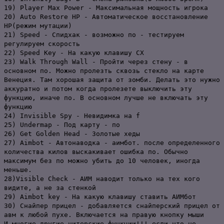
19) Player Max Power - Максимальная мощность игрока
20) Auto Restore HP - Автоматическое восстановление
HP(режим мутации)
21) Speed - Спидхак - возможно по - тестируем
регулируем скорость
22) Speed Key - На какую клавишу СХ
23) Walk Through Wall - Пройти через стену - в
основном по. Можно пролезть сквозь стекло на карте
Венеция. Там хорошая защита от зомби. Делать это нужно
аккуратно и потом когда пролезете выключить эту
функцию, иначе по. В основном лучше не включать эту
функцию
24) Invisible Spy - Невидимка на f
25) Undermap - Под карту - по
26) Get Golden Head - Золотые хеды
27) Aimbot - Автонаводка - аимбот. после определенного
количества килов выскакивает ошибка по. Обычно
максимум без по можно убить до 10 человек, иногда
меньше.
28)Visible Check - АИМ наводит только на тех кого
видите, а не за стенкой
29) Aimbot key - На какую клавишу ставить АИМбот
30) Снайпер прицел - добавляется снайперский прицел от
авм к любой пухе. Включается на правую кнопку мыши
И многие другие читерские функции!!! если что не