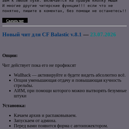
авм к любой пухе. Включается на правую кнопку мыши
И многие другие читерские функции!!! если что не
понятно, пишите в коментах, без помощи не останетесь!!
Скачать чит
Новый чит для CF Balastic v.8.1
—
23.07.2026
Опции:
Чит действует пока его не профиксят
Wallhack — активируйте и будете видеть абсолютно всё.
Опция уменьшающая отдачу и повышающая кучность
стрельбы.
АИМ, при помощи которого можно вытворять безумные
штуки
Установка:
Качаем архив и распаковываем.
Запускаем от админа.
Перед вами появится форма с автоинжектором.