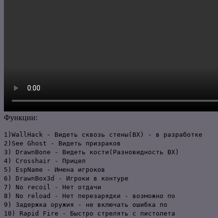
Функции:
1)WallHack - Видеть сквозь стены(ВХ) - в разработке
2)See Ghost - Видеть призраков
3) DrawnBone - Видеть кости(Разновидность ВХ)
4) Crosshair - Прицел
5) EspName - Имена игроков
6) DrawnBox3d - Игроки в контуре
7) No recoil - Нет отдачи
8) No reload - Нет перезарядки - возможно по
9) Задержка оружия - не включать ошибка по
10) Rapid Fire - Быстро стрелять с пистолета