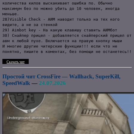
количества килов выскакивает ошибка по. Обычно
максимум без по можно убить до 10 человек, иногда
меньше.
28)Visible Check - АИМ наводит только на тех кого
видите, а не за стенкой
29) Aimbot key - На какую клавишу ставить АИМбот
30) Снайпер прицел - добавляется снайперский прицел от
авм к любой пухе. Включается на правую кнопку мыши
И многие другие читерские функции!!! если что не
понятно, пишите в коментах, без помощи не останетесь!!
Скачать чит
Простой чит CrossFire — Wallhack, SuperKill,
SpeedWalk
—
24.07.2026