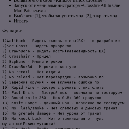
Вставьте его в свой «Каталог папок Crossfire».
Запуск от имени администратора «Crossfire All In One
Mod Patcher.exe»
Выберите [1], чтобы запустить мод. [2], закрыть мод
Играть
Функции:
1)WallHack - Видеть сквозь стены(ВХ) - в разработке
2)See Ghost - Видеть призраков
3) DrawnBone - Видеть кости(Разновидность ВХ)
4) Crosshair - Прицел
5) EspName - Имена игроков
6) DrawnBox3d - Игроки в контуре
7) No recoil - Нет отдачи
8) No reload - Нет перезарядки - возможно по
9) Задержка оружия - не включать ошибка по
10) Rapid Fire - Быстро стрелять с пистолета
11) Fast Knife - Быстрый нож - возможно по тестируем
12) Round knife 360 - Нож бьёт 360 градусов
13) Knife Range - Длинный нож - возможно по тестируем
14) No Flash/smoke - Нет слеповых и дымовых гранат
15) No grenade damage - Нет урона от гранат
16) No knock back - Нет отталкивания от пуль
мутантом(Режим мутации)
17) Fly Hack - Полёт - возможно по