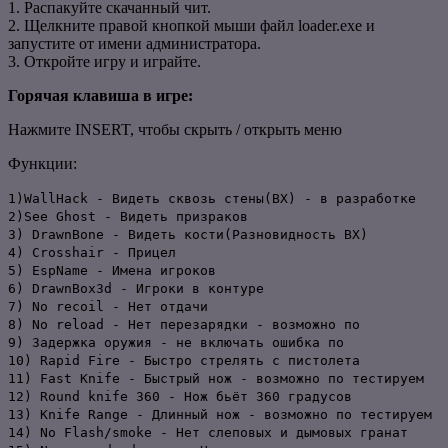
1. Распакуйте скачанный чит.
2. Щелкните правой кнопкой мыши файл loader.exe и
запустите от имени администратора.
3. Откройте игру и играйте.
Горячая клавиша в игре:
Нажмите INSERT, чтобы скрыть / открыть меню
Функции:
1)WallHack - Видеть сквозь стены(ВХ) - в разработке
2)See Ghost - Видеть призраков
3) DrawnBone - Видеть кости(Разновидность ВХ)
4) Crosshair - Прицел
5) EspName - Имена игроков
6) DrawnBox3d - Игроки в контуре
7) No recoil - Нет отдачи
8) No reload - Нет перезарядки - возможно по
9) Задержка оружия - не включать ошибка по
10) Rapid Fire - Быстро стрелять с пистолета
11) Fast Knife - Быстрый нож - возможно по тестируем
12) Round knife 360 - Нож бьёт 360 градусов
13) Knife Range - Длинный нож - возможно по тестируем
14) No Flash/smoke - Нет слеповых и дымовых гранат