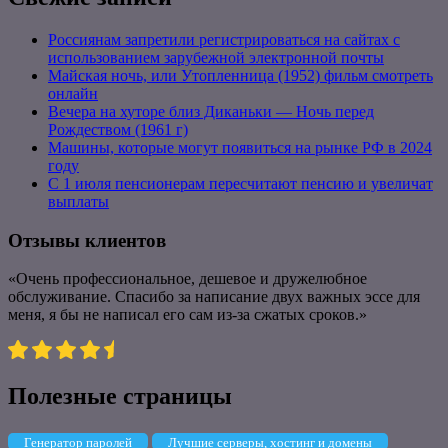
Россиянам запретили регистрироваться на сайтах с
использованием зарубежной электронной почты
Майская ночь, или Утопленница (1952) фильм смотреть
онлайн
Вечера на хуторе близ Диканьки — Ночь перед
Рождеством (1961 г)
Машины, которые могут появиться на рынке РФ в 2024
году
С 1 июля пенсионерам пересчитают пенсию и увеличат
выплаты
Отзывы клиентов
«Очень профессиональное, дешевое и дружелюбное
обслуживание. Спасибо за написание двух важных эссе для
меня, я бы не написал его сам из-за сжатых сроков.»
Полезные страницы
Генератор паролей
Лучшие серверы, хостинг и домены