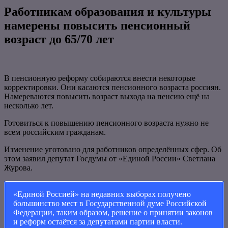
Работникам образования и культуры
намерены повысить пенсионный
возраст до 65/70 лет
В пенсионную реформу собираются внести некоторые
корректировки. Они касаются пенсионного возраста россиян.
Намереваются повысить возраст выхода на пенсию ещё на
несколько лет.
Готовиться к повышению пенсионного возраста нужно не
всем российским гражданам.
Изменение уготовано для работников определённых сфер. Об
этом заявил депутат Госдумы от «Единой России» Светлана
Журова.
«Единой Россией» на недавних выборах получено
большинство мест в Государственной думе Российской
Федерации, таким образом, решение о принятии законов
и реформ остаётся за депутатами партии власти.