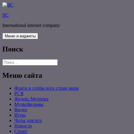
Перейти
к
IIC
содержимому
International internet company
Меню и виджеты
Поиск
Найти:
Меню сайта
Флаги и гербы всех стран мира
РСЯ
Яндекс.Метрика
Мультфильмы
Видео
Игры
Читы для игр
Новости
Спорт