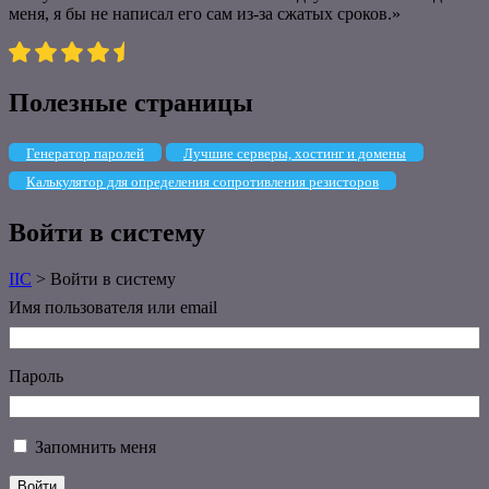
меня, я бы не написал его сам из-за сжатых сроков.»
Полезные страницы
Генератор паролей
Лучшие серверы, хостинг и домены
Калькулятор для определения сопротивления резисторов
Войти в систему
IIC
>
Войти в систему
Имя пользователя или email
Пароль
Запомнить меня
Войти