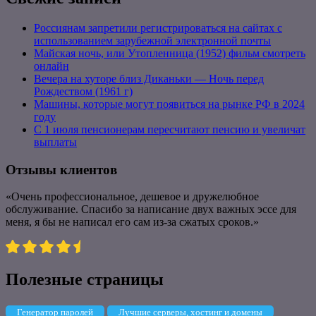
Россиянам запретили регистрироваться на сайтах с
использованием зарубежной электронной почты
Майская ночь, или Утопленница (1952) фильм смотреть
онлайн
Вечера на хуторе близ Диканьки — Ночь перед
Рождеством (1961 г)
Машины, которые могут появиться на рынке РФ в 2024
году
С 1 июля пенсионерам пересчитают пенсию и увеличат
выплаты
Отзывы клиентов
«Очень профессиональное, дешевое и дружелюбное
обслуживание. Спасибо за написание двух важных эссе для
меня, я бы не написал его сам из-за сжатых сроков.»
Полезные страницы
Генератор паролей
Лучшие серверы, хостинг и домены