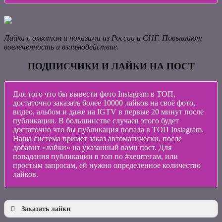
хотите раскрутить
После того как Вы нажмете на кнопку «Перевести»,
в поле «Адрес» вбейте ссылку на видео
Лайки с охватом и показами из России и СНГ. Повышают
вовлеченность и взаимодействие.
ПОДПИСЧИКИ И ЛАЙКИ НА ПОСТ
Для того что бы вывести фото Instagram в ТОП,
достаточно заказать более 10000 лайков на своё фото,
видео, альбом и даже на IGTV в первые 20 минут после
публикации. В большинстве случаев этого будет
достаточно что бы публикация попала в ТОП Instagram.
Наша система примет заказ автоматически, после
добавит «лайки» на указанный вами пост. Для
попадания публикации в топ по #хештегам, или
простым запросам, ей нужно определенное количество
лайков.
Заказать лайки