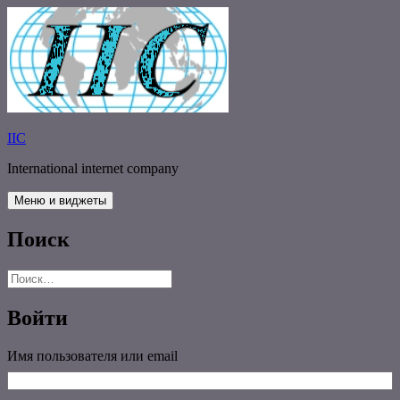
Перейти
к
содержимому
IIC
International internet company
Меню и виджеты
Поиск
Найти:
Войти
Имя пользователя или email