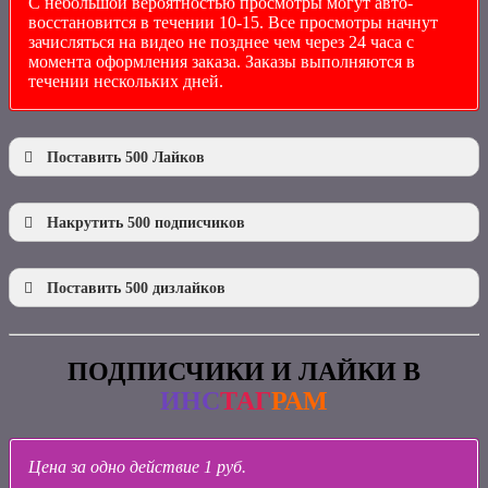
С небольшой вероятностью просмотры могут авто-
восстановится в течении 10-15. Все просмотры начнут
зачисляться на видео не позднее чем через 24 часа с
момента оформления заказа. Заказы выполняются в
течении нескольких дней.
Поставить 500 Лайков
Накрутить 500 подписчиков
Поставить 500 дизлайков
ПОДПИСЧИКИ И ЛАЙКИ В
После того как Вы нажмете на кнопку «Перевести»,
ИНС
ТАГ
РАМ
в поле «Адрес» вбейте ссылку на видео, которое
хотите раскрутить
После того как Вы нажмете на кнопку «Перевести»,
Цена за одно действие 1 руб.
в поле «Адрес» вбейте ссылку на канал, который