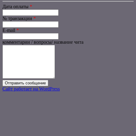
Дата оплаты
*
№ транзакции
*
E-mail
*
комментарии / вопросы/ название чита
Сайт работает на WordPress