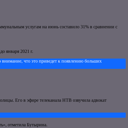
оммунальным услугам на июнь составило 31% в сравнении с
о января 2021 г.
о внимание, что это приведет к появлению больших
толицы. Его в эфире телеканала НТВ озвучила адвокат
ть», отметила Бутырина.