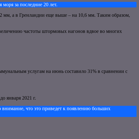
моря за последние 20 лет.
2 мм, а в Гренландии еще выше – на 10,6 мм. Таким образом,
 увеличению частоты штормовых нагонов вдвое во многих
оммунальным услугам на июнь составило 31% в сравнении с
о января 2021 г.
о внимание, что это приведет к появлению больших