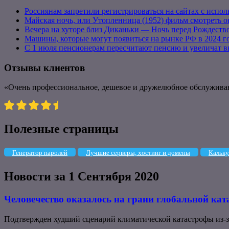
Россиянам запретили регистрироваться на сайтах с испо
Майская ночь, или Утопленница (1952) фильм смотреть 
Вечера на хуторе близ Диканьки — Ночь перед Рождество
Машины, которые могут появиться на рынке РФ в 2024 г
С 1 июля пенсионерам пересчитают пенсию и увеличат 
Отзывы клиентов
«Очень профессиональное, дешевое и дружелюбное обслуживание
Полезные страницы
Генератор паролей
Лучшие серверы, хостинг и домены
Кальку
Новости за 1 Сентября 2020
Человечество оказалось на грани глобальной ка
Подтвержден худший сценарий климатической катастрофы из-за 