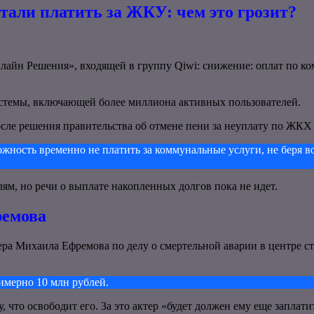
тали платить за ЖКУ: чем это грозит?
лайн Решения», входящей в группу Qiwi: снижение: оплат по к
стемы, включающей более миллиона активных пользователей.
сле решения правительства об отмене пени за неуплату по ЖКХ д
жность временно не платить за коммунальные услуги, не беря в
ям, но речи о выплате накопленных долгов пока не идет.
ремова
ера Михаила Ефремова по делу о смертельной аварии в центре с
имерно 10 млн рублей.
 что освободит его. За это актер «будет должен ему еще заплати