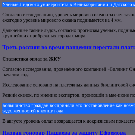
Ученые Лидского университета в Великобритании и Датского м
Согласно исследованию, уровень мирового океана за счет таяни
ежегодно уровень мирового океана поднимается на 4 мм.
Дальнейшее таяние льдов, согласно прогнозам ученых, подним
крупнейших прибрежных городах мира.
Треть россиян во время пандемии перестали плат
Статистика оплат за ЖКУ
Согласно исследования, проведённого компанией «Биллинг Он
началом года.
Исследование основано на платежных данных биллинговой си
Резкий скачок, по мнению экспертов, произошёл в мае-июне по
Большинство граждан восприняли это постановление как возмо
задолженностей к концу года.
В августе уровень оплат возвращается к докризисным показател
Назван гонорар Пашаева за защиту Ефремова