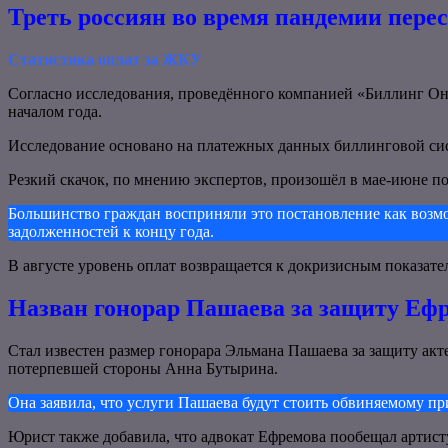
Треть россиян во время пандемии перес
Статистика оплат за ЖКУ
Согласно исследования, проведённого компанией «Биллинг Он
началом года.
Исследование основано на платежных данных биллинговой си
Резкий скачок, по мнению экспертов, произошёл в мае-июне по
Большинство граждан восприняли это постановление как возмо
задолженностей к концу года.
В августе уровень оплат возвращается к докризисным показател
Назван гонорар Пашаева за защиту Еф
Стал известен размер гонорара Эльмана Пашаева за защиту акт
потерпевшей стороны Анна Бутырина.
Она заявила, что услуги Пашаева будут стоить обвиняемому пр
Юрист также добавила, что адвокат Ефремова пообещал артисту,