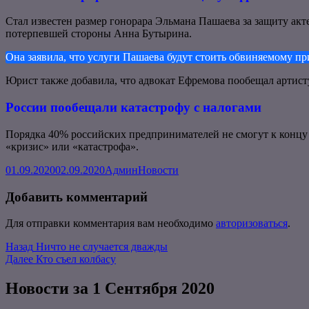
Стал известен размер гонорара Эльмана Пашаева за защиту акт
потерпевшей стороны Анна Бутырина.
Она заявила, что услуги Пашаева будут стоить обвиняемому пр
Юрист также добавила, что адвокат Ефремова пообещал артисту,
России пообещали катастрофу с налогами
Порядка 40% российских предпринимателей не смогут к концу
«кризис» или «катастрофа».
Опубликовано
Автор
Рубрики
01.09.2020
02.09.2020
Админ
Новости
Добавить комментарий
Для отправки комментария вам необходимо
авторизоваться
.
Навигация
Предыдущая
Назад
Ничто не случается дважды
запись:
Следующая
Далее
Кто съел колбасу
по
запись:
записям
Новости за 1 Сентября 2020