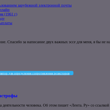
льзованием зарубежной электронной почты
онлайн
м (1961 г)
оду
выплаты
. Спасибо за написание двух важных эссе для меня, я бы не нап
лятор для определения сопротивления резисторов
тастрофы
деятельности человека. Об этом пишет «Лента. Ру» со ссылкой 