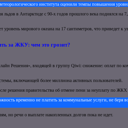
етеорологического института оценили темпы повышения уровня 
я льдов в Антарктиде с 90-х годов прошлого века поднялся на 7,
ет уровень мирового океана на 17 сантиметров, что приведет к
ить за ЖКУ: чем это грозит?
лайн Решения», входящей в группу Qiwi: снижение: оплат по к
стемы, включающей более миллиона активных пользователей.
сле решения правительства об отмене пени за неуплату по ЖКХ д
жность временно не платить за коммунальные услуги, не беря в
ям, но речи о выплате накопленных долгов пока не идет.