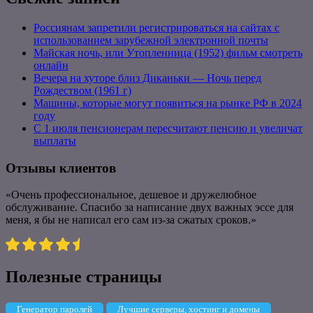
Россиянам запретили регистрироваться на сайтах с
использованием зарубежной электронной почты
Майская ночь, или Утопленница (1952) фильм смотреть
онлайн
Вечера на хуторе близ Диканьки — Ночь перед
Рождеством (1961 г)
Машины, которые могут появиться на рынке РФ в 2024
году
С 1 июля пенсионерам пересчитают пенсию и увеличат
выплаты
Отзывы клиентов
«Очень профессиональное, дешевое и дружелюбное
обслуживание. Спасибо за написание двух важных эссе для
меня, я бы не написал его сам из-за сжатых сроков.»
Полезные страницы
Генератор паролей
Лучшие серверы, хостинг и домены