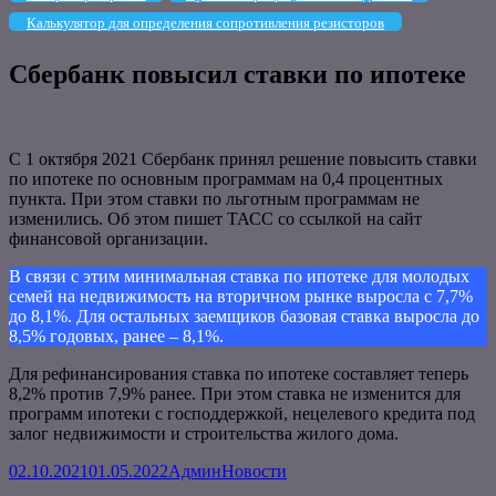
Калькулятор для определения сопротивления резисторов
Сбербанк повысил ставки по ипотеке
С 1 октября 2021 Сбербанк принял решение повысить ставки
по ипотеке по основным программам на 0,4 процентных
пункта. При этом ставки по льготным программам не
изменились. Об этом пишет ТАСС со ссылкой на сайт
финансовой организации.
В связи с этим минимальная ставка по ипотеке для молодых
семей на недвижимость на вторичном рынке выросла с 7,7%
до 8,1%. Для остальных заемщиков базовая ставка выросла до
8,5% годовых, ранее – 8,1%.
Для рефинансирования ставка по ипотеке составляет теперь
8,2% против 7,9% ранее. При этом ставка не изменится для
программ ипотеки с господдержкой, нецелевого кредита под
залог недвижимости и строительства жилого дома.
Опубликовано
Автор
Рубрики
02.10.2021
01.05.2022
Админ
Новости