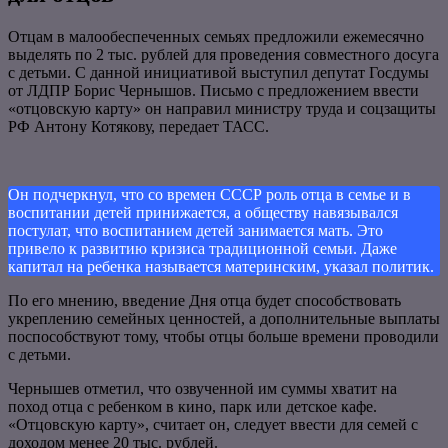
Отцам в малообеспеченных семьях предложили ежемесячно
выделять по 2 тыс. рублей для проведения совместного досуга
с детьми. С данной инициативой выступил депутат Госдумы
от ЛДПР Борис Чернышов. Письмо с предложением ввести
«отцовскую карту» он направил министру труда и соцзащиты
РФ Антону Котякову, передает ТАСС.
Он подчеркнул, что со времен СССР роль отца в семье и в
воспитании детей принижается, а обществу навязывался
постулат, что воспитанием детей занимается мать. Это
привело к развитию кризиса традиционной семьи. Даже
капитал на ребенка называется материнским, указал политик.
По его мнению, введение Дня отца будет способствовать
укреплению семейных ценностей, а дополнительные выплаты
поспособствуют тому, чтобы отцы больше времени проводили
с детьми.
Чернышев отметил, что озвученной им суммы хватит на
поход отца с ребенком в кино, парк или детское кафе.
«Отцовскую карту», считает он, следует ввести для семей с
доходом менее 20 тыс. рублей.