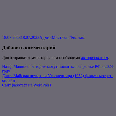
Опубликовано
Автор
Рубрики
18.07.2023
18.07.2023
Админ
Мистика
,
Фильмы
Добавить комментарий
Для отправки комментария вам необходимо
авторизоваться
.
Навигация
Предыдущая
Назад
Машины, которые могут появиться на рынке РФ в 2024
запись:
году
по
Следующая
Далее
Майская ночь, или Утопленница (1952) фильм смотреть
записям
запись:
онлайн
Сайт работает на WordPress